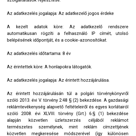
szolgáltatások fejlesztése.
Az adatkezelés jogalapja: Az adatkezelő jogos érdeke
A kezelt adatok köre: Az adatkezelő rendszere
automatikusan rögzíti a felhasználó IP címét, utolsó
belépésének időpontját, és a cookie-azonosítókat.
Az adatkezelés időtartama: 8 év
Az érintettek köre: A honlapokra látogatók.
Az adatkezelés jogalapja: Az érintett hozzájárulása.
Az érintett hozzájárulásán túl a polgári törvénykönyvről
szóló 2013. évi V. törvény 2:48 § (2) bekezdése. A gazdasági
reklámtevékenység alapvető feltételeiről és egyes korlátairól
szóló 2008. évi XLVIII. törvény (Grt.) 6.§ (1) bekezdése
alapján közvetlen üzletszerzés céljából reklámot
természetes személynek, mint reklám címzettjének
közvetlen megkeresése módszerével (így különösen