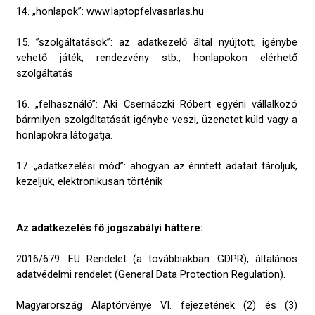
14. „honlapok”: www.laptopfelvasarlas.hu
15. ”szolgáltatások”: az adatkezelő által nyújtott, igénybe
vehető játék, rendezvény stb., honlapokon elérhető
szolgáltatás
16. „felhasználó”: Aki Csernáczki Róbert egyéni vállalkozó
bármilyen szolgáltatását igénybe veszi, üzenetet küld vagy a
honlapokra látogatja.
17. „adatkezelési mód”: ahogyan az érintett adatait tároljuk,
kezeljük, elektronikusan történik
Az adatkezelés fő jogszabályi háttere:
2016/679. EU Rendelet (a továbbiakban: GDPR), általános
adatvédelmi rendelet (General Data Protection Regulation).
Magyarország Alaptörvénye VI. fejezetének (2) és (3)