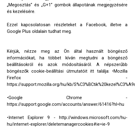
„Megosztás” és „G+1” gombok állapotának megjegyzésére
és kezelésére.
Ezzel kapcsolatosan részleteket a Facebook, illetve a
Google Plus oldalain tudhat meg.
Kérjük, nézze meg az Ön által használt böngésző
információkat, ha többet kíván megtudni a böngésző
beállításokról és azok módosításáról. A népszerűbb
böngészők cookie-beállítási útmutatóit itt találja: •Mozilla
Firefox -
https://support.mozilla.org/hu/kb/S%C3%BCtik%20kezel%C3%A9
•Google Chrome -
https://support.google.com/accounts/answer/61416?hl=hu
•Internet Explorer 9 - http://windows.microsoft.com/hu-
hu/internet-explorer/deletemanagercookies#ie=ie-9