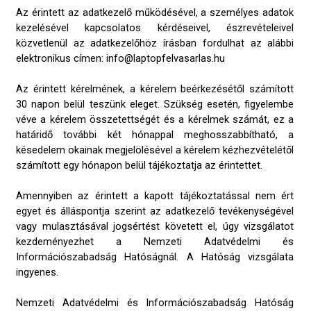
Az érintett az adatkezelő működésével, a személyes adatok
kezelésével kapcsolatos kérdéseivel, észrevételeivel
közvetlenül az adatkezelőhöz írásban fordulhat az alábbi
elektronikus címen: info@laptopfelvasarlas.hu
Az érintett kérelmének, a kérelem beérkezésétől számított
30 napon belül teszünk eleget. Szükség esetén, figyelembe
véve a kérelem összetettségét és a kérelmek számát, ez a
határidő további két hónappal meghosszabbítható, a
késedelem okainak megjelölésével a kérelem kézhezvételétől
számított egy hónapon belül tájékoztatja az érintettet.
Amennyiben az érintett a kapott tájékoztatással nem ért
egyet és álláspontja szerint az adatkezelő tevékenységével
vagy mulasztásával jogsértést követett el, úgy vizsgálatot
kezdeményezhet a Nemzeti Adatvédelmi és
Információszabadság Hatóságnál. A Hatóság vizsgálata
ingyenes.
Nemzeti Adatvédelmi és Információszabadság Hatóság