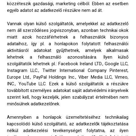
közzéteszik gazdasági, marketing célból. Ebben az esetben
egyéb adatot az adatkezelő részükre nem ad át.
Vannak olyan külső szolgáltatók, amelyekkel az adatkezelő
nem áll szerződéses jogviszonyban, azonban technikai okok
miatt azok hozzáférhetnek a felhasználók bizonyos
adataihoz, így pl. a honlapokon folytatott felhasználói
aktivitásról adatokat gyűjthetnek, amelyek alkalmasak
lehetnek a felhasználó azonosítására. Ilyen külső
szolgáltatók lehetnek pl.: Facebook Ireland LTD., Google LLC,
Instagram LLC., Twitter International Company Pinterest,
Europe Ltd., PayPal Holdings Inc., Viber Media LLC, Vimeo,
INC., YouTube LLC. Ezek a külső szolgáltatók a részükre
továbbított személyes adatokat saját adatvédelmi irányelveik
szerint kell, hogy kezeljék, jelen szabályzat értelmében nem
minősülnek adatkezelőnek.
Amennyiben a honlapok üzemeltetéséhez technikailag
kapcsolódó külső szolgáltató, az adatkezelők tájékoztatása
nélkül adatkezelési tevékenységet folytatna, az ilyen