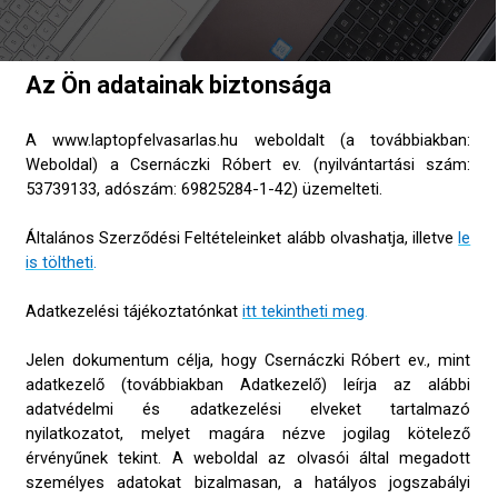
Az Ön adatainak biztonsága
A www.laptopfelvasarlas.hu weboldalt (a továbbiakban:
Weboldal) a Csernáczki Róbert ev. (nyilvántartási szám:
53739133, adószám: 69825284-1-42) üzemelteti.
Általános Szerződési Feltételeinket alább olvashatja, illetve
le
is töltheti
.
Adatkezelési tájékoztatónkat
itt tekintheti meg
.
Jelen dokumentum célja, hogy Csernáczki Róbert ev., mint
adatkezelő (továbbiakban Adatkezelő) leírja az alábbi
adatvédelmi és adatkezelési elveket tartalmazó
nyilatkozatot, melyet magára nézve jogilag kötelező
érvényűnek tekint. A weboldal az olvasói által megadott
személyes adatokat bizalmasan, a hatályos jogszabályi