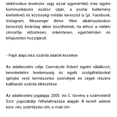
elektronikus levelezés vagy azzal egyenértékű más egyéni
kommunikációs eszköz útján, a postai küldemény
kivételével) és közösségi médián keresztül is (pl.: Facebook,
Instagram, Messenger illetve Viber alkalmazásokon
keresztül) kizárólag akkor közölhetnek, ha ahhoz a reklám
címzettje előzetesen, önkéntesen, egyértelműen és
kifejezetten hozzájárult.
- Papír alapú kézi számla adatok kezelése
Az adatkezelés célja: Csernáczki Róbert egyéni vállalkozó,
kereskedelmi tevékenység és egyéb szolgáltatásokat
igénybe vevő természetes személyek és cégek részére
kiállítandó számla elkészítése.
Az adatkezelés jogalapja: 2000. évi C. törvény a számvitelről
Szvt. jogszabályi felhatalmazása alapján A kezelt adatok
köre: név, számlázási cím, e-mail cím