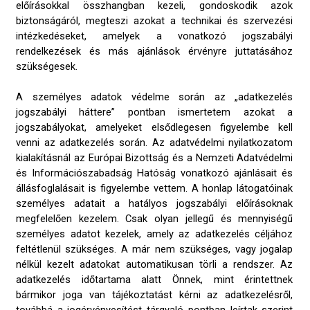
előírásokkal összhangban kezeli, gondoskodik azok
biztonságáról, megteszi azokat a technikai és szervezési
intézkedéseket, amelyek a vonatkozó jogszabályi
rendelkezések és más ajánlások érvényre juttatásához
szükségesek.
A személyes adatok védelme során az „adatkezelés
jogszabályi háttere” pontban ismertetem azokat a
jogszabályokat, amelyeket elsődlegesen figyelembe kell
venni az adatkezelés során. Az adatvédelmi nyilatkozatom
kialakításnál az Európai Bizottság és a Nemzeti Adatvédelmi
és Információszabadság Hatóság vonatkozó ajánlásait és
állásfoglalásait is figyelembe vettem. A honlap látogatóinak
személyes adatait a hatályos jogszabályi előírásoknak
megfelelően kezelem. Csak olyan jellegű és mennyiségű
személyes adatot kezelek, amely az adatkezelés céljához
feltétlenül szükséges. A már nem szükséges, vagy jogalap
nélkül kezelt adatokat automatikusan törli a rendszer. Az
adatkezelés időtartama alatt Önnek, mint érintettnek
bármikor joga van tájékoztatást kérni az adatkezelésről,