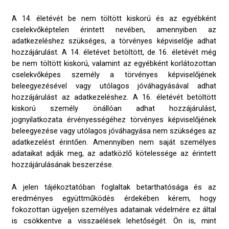
A 14. életévét be nem töltött kiskorú és az egyébként
cselekvőképtelen érintett nevében, amennyiben az
adatkezeléshez szükséges, a törvényes képviselője adhat
hozzájárulást. A 14. életévet betöltött, de 16. életévét még
be nem töltött kiskorú, valamint az egyébként korlátozottan
cselekvőképes személy a törvényes képviselőjének
beleegyezésével vagy utólagos jóváhagyásával adhat
hozzájárulást az adatkezeléshez. A 16. életévét betöltött
kiskorú személy önállóan adhat hozzájárulást,
jognyilatkozata érvényességéhez törvényes képviselőjének
beleegyezése vagy utólagos jóváhagyása nem szükséges az
adatkezelést érintően. Amennyiben nem saját személyes
adataikat adják meg, az adatközlő kötelessége az érintett
hozzájárulásának beszerzése.
A jelen tájékoztatóban foglaltak betarthatósága és az
eredményes együttműködés érdekében kérem, hogy
fokozottan ügyeljen személyes adatainak védelmére ez által
is csökkentve a visszaélések lehetőségét. Ön is, mint