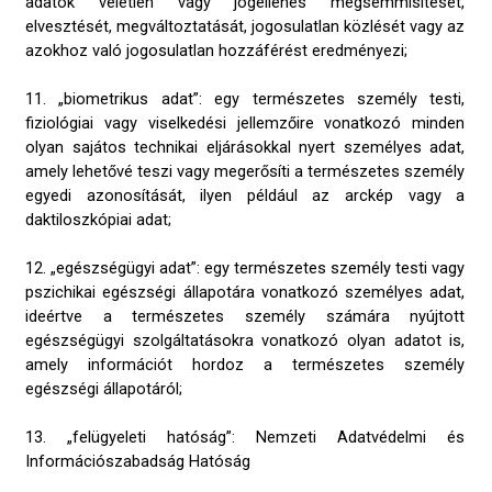
adatok véletlen vagy jogellenes megsemmisítését,
elvesztését, megváltoztatását, jogosulatlan közlését vagy az
azokhoz való jogosulatlan hozzáférést eredményezi;
11. „biometrikus adat”: egy természetes személy testi,
fiziológiai vagy viselkedési jellemzőire vonatkozó minden
olyan sajátos technikai eljárásokkal nyert személyes adat,
amely lehetővé teszi vagy megerősíti a természetes személy
egyedi azonosítását, ilyen például az arckép vagy a
daktiloszkópiai adat;
12. „egészségügyi adat”: egy természetes személy testi vagy
pszichikai egészségi állapotára vonatkozó személyes adat,
ideértve a természetes személy számára nyújtott
egészségügyi szolgáltatásokra vonatkozó olyan adatot is,
amely információt hordoz a természetes személy
egészségi állapotáról;
13. „felügyeleti hatóság”: Nemzeti Adatvédelmi és
Információszabadság Hatóság