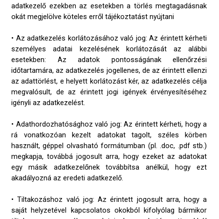
adatkezelő ezekben az esetekben a törlés megtagadásnak
okát megjelölve köteles erről tájékoztatást nyújtani
• Az adatkezelés korlátozásához való jog: Az érintett kérheti
személyes adatai kezelésének korlátozását az alábbi
esetekben: Az adatok pontosságának ellenőrzési
időtartamára, az adatkezelés jogellenes, de az érintett ellenzi
az adattörlést, e helyett korlátozást kér, az adatkezelés célja
megvalósult, de az érintett jogi igények érvényesítéséhez
igényli az adatkezelést.
• Adathordozhatósághoz való jog: Az érintett kérheti, hogy a
rá vonatkozóan kezelt adatokat tagolt, széles körben
használt, géppel olvasható formátumban (pl. .doc, .pdf stb.)
megkapja, továbbá jogosult arra, hogy ezeket az adatokat
egy másik adatkezelőnek továbbítsa anélkül, hogy ezt
akadályozná az eredeti adatkezelő.
• Tiltakozáshoz való jog: Az érintett jogosult arra, hogy a
saját helyzetével kapcsolatos okokból kifolyólag bármikor