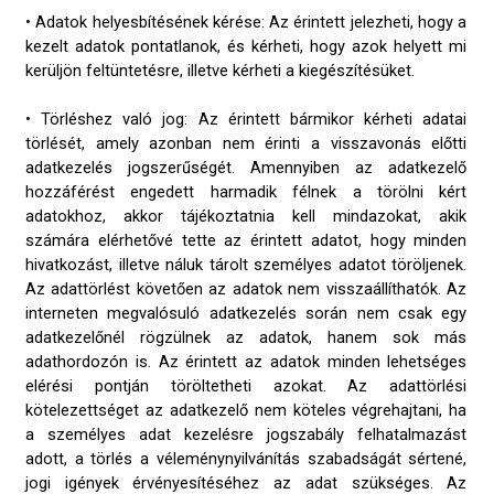
• Adatok helyesbítésének kérése: Az érintett jelezheti, hogy a
kezelt adatok pontatlanok, és kérheti, hogy azok helyett mi
kerüljön feltüntetésre, illetve kérheti a kiegészítésüket.
• Törléshez való jog: Az érintett bármikor kérheti adatai
törlését, amely azonban nem érinti a visszavonás előtti
adatkezelés jogszerűségét. Amennyiben az adatkezelő
hozzáférést engedett harmadik félnek a törölni kért
adatokhoz, akkor tájékoztatnia kell mindazokat, akik
számára elérhetővé tette az érintett adatot, hogy minden
hivatkozást, illetve náluk tárolt személyes adatot töröljenek.
Az adattörlést követően az adatok nem visszaállíthatók. Az
interneten megvalósuló adatkezelés során nem csak egy
adatkezelőnél rögzülnek az adatok, hanem sok más
adathordozón is. Az érintett az adatok minden lehetséges
elérési pontján töröltetheti azokat. Az adattörlési
kötelezettséget az adatkezelő nem köteles végrehajtani, ha
a személyes adat kezelésre jogszabály felhatalmazást
adott, a törlés a véleménynyilvánítás szabadságát sértené,
jogi igények érvényesítéséhez az adat szükséges. Az