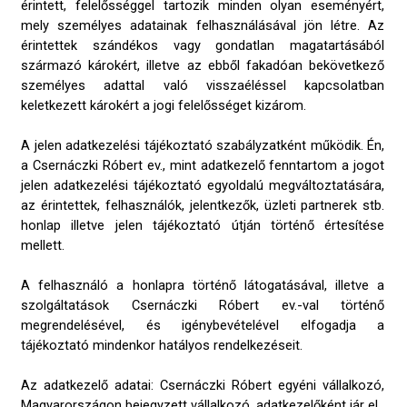
érintett, felelősséggel tartozik minden olyan eseményért,
mely személyes adatainak felhasználásával jön létre. Az
érintettek szándékos vagy gondatlan magatartásából
származó károkért, illetve az ebből fakadóan bekövetkező
személyes adattal való visszaéléssel kapcsolatban
keletkezett károkért a jogi felelősséget kizárom.
A jelen adatkezelési tájékoztató szabályzatként működik. Én,
a Csernáczki Róbert ev., mint adatkezelő fenntartom a jogot
jelen adatkezelési tájékoztató egyoldalú megváltoztatására,
az érintettek, felhasználók, jelentkezők, üzleti partnerek stb.
honlap illetve jelen tájékoztató útján történő értesítése
mellett.
A felhasználó a honlapra történő látogatásával, illetve a
szolgáltatások Csernáczki Róbert ev.-val történő
megrendelésével, és igénybevételével elfogadja a
tájékoztató mindenkor hatályos rendelkezéseit.
Az adatkezelő adatai: Csernáczki Róbert egyéni vállalkozó,
Magyarországon bejegyzett vállalkozó, adatkezelőként jár el.