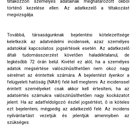
tiltakozzon személyes adatainak meghatározott okból
történő kezelése ellen. Az adatkezelő a tiltakozást
megvizsgálja.
Továbbá, társaságunknak bejelentési kötelezettsége
keletkezik az adatvédelmi incidensek, azaz személyes
adatokkal kapcsolatos jogsértések esetén. Az adatkezelő
általi tudomásszerzést követően haladéktalanul, de
legkésőbb 72 órán belül. Kivétel ez alól, ha a személyes
adatok megsértése valószínűsíthetően nem okoz nagy
sérelmet az érintettek számára. A bejelentést ilyenkor a
felügyeleti hatóság (NAIH) felé kell megtenni. Az incidenssel
érintett személyeket csak akkor kell értesíteni, ha az
adatsértés számukra valószínűsíthetően nagy kockázatot
jelent. Ha az adatfeldolgozó észlel jogsértést, ő is köteles
ezt bejelenteni, mégpedig az adatkezelő felé. Az incidens
nyilvántartást vezetjük és jelentjük amennyiben az
szükséges.