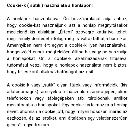
Cookie-k ( sütik ) használata a honlapon:
A honlapok használatával Ön hozzájárulását adja ahhoz,
hogy cookie-kat használjunk, azt a honlap megnyitásakor
megjelenő kis ablakban „Értem” szövegre kattintva teheti
meg, amely döntését utólag meg is változtathatja bármikor.
Amennyiben nem ért egyet a cookie-k ilyen használatával,
böngészőjét ennek megfelelően állítsa be, vagy ne használja
a honlapokat. Ön a cookie-k alkalmazásának tiltásával
tudomásul veszi, hogy a honlapok használata nem biztos,
hogy teljes körű alkalmazhatóságot biztosít.
A cookie-k vagy „sütik” olyan fájlok vagy információk, (kis
adatcsomagok) amelyek a felhasználó számítógépén, okos
telefonokon vagy táblagépeken stb. tárolódnak, amikor
meglátogatja a honlapokat. Egy cookie tartalmazza a honlap
nevét, ahonnan a cookie jött, hogy milyen hosszan marad az
eszközén, és az értékét, ami általában egy véletlenszerűen
generált egyedi szám.