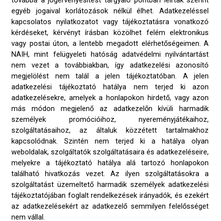
továbbá a jogérvényesítést tárgyaló pontban leírtak szerint
egyéb jogaival korlátozások nélkül élhet. Adatkezeléssel
kapcsolatos nyilatkozatot vagy tájékoztatásra vonatkozó
kérdéseket, kérvényt írásban közölhet felém elektronikus
vagy postai úton, a lentebb megadott elérhetőségeimen. A
NAIH, mint felügyeleti hatóság adatvédelmi nyilvántartást
nem vezet a továbbiakban, így adatkezelési azonosító
megjelölést nem talál a jelen tájékoztatóban. A jelen
adatkezelési tájékoztató hatálya nem terjed ki azon
adatkezelésekre, amelyek a honlapokon hirdető, vagy azon
más módon megjelenő az adatkezelőn kívüli harmadik
személyek promócióihoz, nyereményjátékaihoz,
szolgáltatásaihoz, az általuk közzétett tartalmakhoz
kapcsolódnak. Szintén nem terjed ki a hatálya olyan
weboldalak, szolgáltatók szolgáltatásaira és adatkezeléseire,
melyekre a tájékoztató hatálya alá tartozó honlapokon
található hivatkozás vezet. Az ilyen szolgáltatásokra a
szolgáltatást üzemeltető harmadik személyek adatkezelési
tájékoztatójában foglalt rendelkezések irányadók, és ezekért
az adatkezelésekért az adatkezelő semmilyen felelősséget
nem vállal.