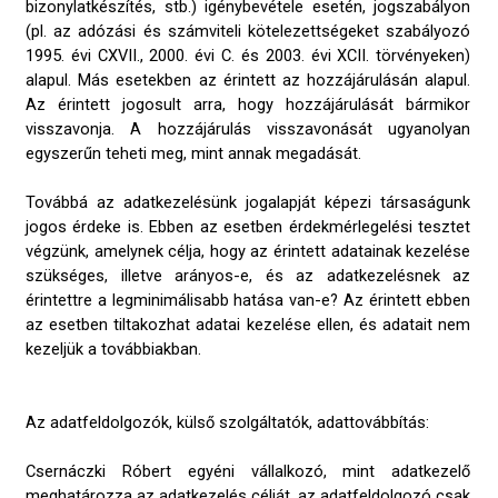
bizonylatkészítés, stb.) igénybevétele esetén, jogszabályon
(pl. az adózási és számviteli kötelezettségeket szabályozó
1995. évi CXVII., 2000. évi C. és 2003. évi XCII. törvényeken)
alapul. Más esetekben az érintett az hozzájárulásán alapul.
Az érintett jogosult arra, hogy hozzájárulását bármikor
visszavonja. A hozzájárulás visszavonását ugyanolyan
egyszerűn teheti meg, mint annak megadását.
Továbbá az adatkezelésünk jogalapját képezi társaságunk
jogos érdeke is. Ebben az esetben érdekmérlegelési tesztet
végzünk, amelynek célja, hogy az érintett adatainak kezelése
szükséges, illetve arányos-e, és az adatkezelésnek az
érintettre a legminimálisabb hatása van-e? Az érintett ebben
az esetben tiltakozhat adatai kezelése ellen, és adatait nem
kezeljük a továbbiakban.
Az adatfeldolgozók, külső szolgáltatók, adattovábbítás:
Csernáczki Róbert egyéni vállalkozó, mint adatkezelő
meghatározza az adatkezelés célját, az adatfeldolgozó csak