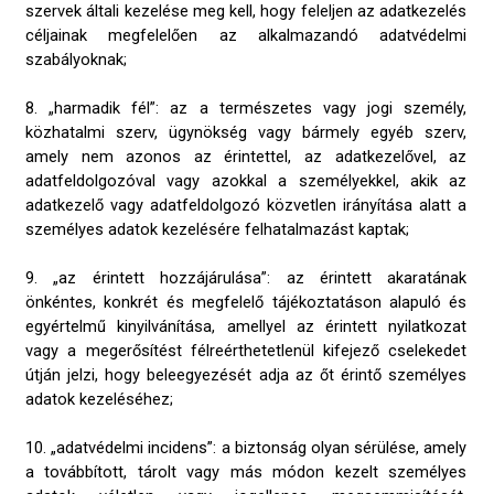
szervek általi kezelése meg kell, hogy feleljen az adatkezelés
céljainak megfelelően az alkalmazandó adatvédelmi
szabályoknak;
8. „harmadik fél”: az a természetes vagy jogi személy,
közhatalmi szerv, ügynökség vagy bármely egyéb szerv,
amely nem azonos az érintettel, az adatkezelővel, az
adatfeldolgozóval vagy azokkal a személyekkel, akik az
adatkezelő vagy adatfeldolgozó közvetlen irányítása alatt a
személyes adatok kezelésére felhatalmazást kaptak;
9. „az érintett hozzájárulása”: az érintett akaratának
önkéntes, konkrét és megfelelő tájékoztatáson alapuló és
egyértelmű kinyilvánítása, amellyel az érintett nyilatkozat
vagy a megerősítést félreérthetetlenül kifejező cselekedet
útján jelzi, hogy beleegyezését adja az őt érintő személyes
adatok kezeléséhez;
10. „adatvédelmi incidens”: a biztonság olyan sérülése, amely
a továbbított, tárolt vagy más módon kezelt személyes