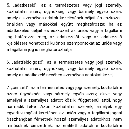
5. „adatkezelő”: az a természetes vagy jogi személy,
közhatalmi szerv, ügynökség vagy bármely egyéb szerv,
amely a személyes adatok kezelésének céljait és eszközeit
önállóan vagy másokkal együtt meghatározza; ha az
adatkezelés céljait és eszközeit az uniós vagy a tagállami
jog határozza meg, az adatkezelőt vagy az adatkezelő
kijelölésére vonatkozó különös szempontokat az uniós vagy
a tagállami jog is meghatározhatja;
6. „adatfeldolgozó”: az a természetes vagy jogi személy,
közhatalmi szerv, ügynökség vagy bármely egyéb szerv,
amely az adatkezelő nevében személyes adatokat kezel;
7. „címzett”: az a természetes vagy jogi személy, közhatalmi
szerv, ügynökség vagy bármely egyéb szerv, akivel vagy
amellyel a személyes adatot közlik, függetlenül attól, hogy
harmadik fél-e. Azon közhatalmi szervek, amelyek egy
egyedi vizsgálat keretében az uniós vagy a tagállami joggal
összhangban férhetnek hozzá személyes adatokhoz, nem
minősülnek címzettnek; az említett adatok e közhatalmi