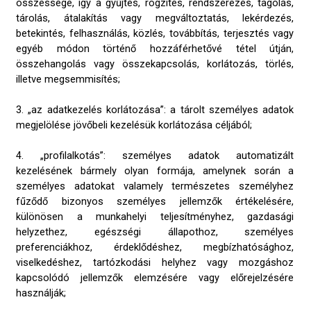
összessége, így a gyűjtés, rögzítés, rendszerezés, tagolás,
tárolás, átalakítás vagy megváltoztatás, lekérdezés,
betekintés, felhasználás, közlés, továbbítás, terjesztés vagy
egyéb módon történő hozzáférhetővé tétel útján,
összehangolás vagy összekapcsolás, korlátozás, törlés,
illetve megsemmisítés;
3. „az adatkezelés korlátozása”: a tárolt személyes adatok
megjelölése jövőbeli kezelésük korlátozása céljából;
4. „profilalkotás”: személyes adatok automatizált
kezelésének bármely olyan formája, amelynek során a
személyes adatokat valamely természetes személyhez
fűződő bizonyos személyes jellemzők értékelésére,
különösen a munkahelyi teljesítményhez, gazdasági
helyzethez, egészségi állapothoz, személyes
preferenciákhoz, érdeklődéshez, megbízhatósághoz,
viselkedéshez, tartózkodási helyhez vagy mozgáshoz
kapcsolódó jellemzők elemzésére vagy előrejelzésére
használják;