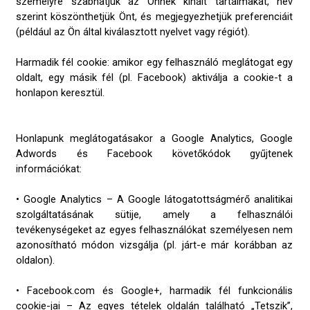
személyre szabhatjuk az Önnek kínált tartalmakat, név
szerint köszönthetjük Önt, és megjegyezhetjük preferenciáit
(például az Ön által kiválasztott nyelvet vagy régiót).
Harmadik fél cookie: amikor egy felhasználó meglátogat egy
oldalt, egy másik fél (pl. Facebook) aktiválja a cookie-t a
honlapon keresztül.
Honlapunk meglátogatásakor a Google Analytics, Google
Adwords és Facebook követőkódok gyűjtenek
információkat:
• Google Analytics – A Google látogatottságmérő analitikai
szolgáltatásának sütije, amely a felhasználói
tevékenységeket az egyes felhasználókat személyesen nem
azonosítható módon vizsgálja (pl. járt-e már korábban az
oldalon).
• Facebook.com és Google+, harmadik fél funkcionális
cookie-jai – Az egyes tételek oldalán található „Tetszik”,