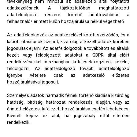
tevékenység nem minősül az adatkezelő által folytatott
adatkezelésnek. A tájékoztatóban meghatározott
adatfeldolgozó részére történő adattovábbítás a
felhasználó/ érintett külön hozzájárulása nélkül végezhető.
Az adatfeldolgozók az adatkezelővel kötött szerződés, és a
kapott utasítások szerint, kizárólag a kezelt adatok körében
jogosultak eljárni. Az adatfeldolgozók a továbbított és általuk
kezelt vagy feldolgozott adatokat a GDPR által előírt
rendelkezésekkel összhangban kötelesek rögzíteni, kezelni,
feldolgozni. Az adatfeldolgozó további adatfeldolgozó
igénybe vételére csak az adatkezelő előzetes
hozzájárulásával jogosult.
Személyes adatok harmadik félnek történő kiadása kizárólag
hatósági, bírósági határozat, rendelkezés, alapján, vagy az
érintett előzetes, kifejezett hozzájárulása esetén lehetséges.
Kivételt képez ez alól, ha jogszabály ettől eltérően
rendelkezik.